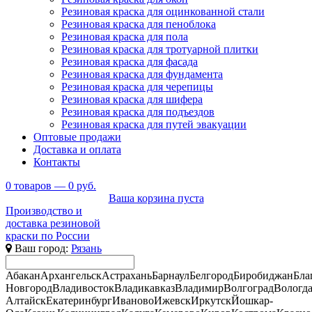
Резиновая краска для оцинкованной стали
Резиновая краска для пеноблока
Резиновая краска для пола
Резиновая краска для тротуарной плитки
Резиновая краска для фасада
Резиновая краска для фундамента
Резиновая краска для черепицы
Резиновая краска для шифера
Резиновая краска для подъездов
Резиновая краска для путей эвакуации
Оптовые продажи
Доставка и оплата
Контакты
0
товаров —
0
руб.
Ваша корзина пуста
Производство и
доставка резиновой
краски по России
Ваш город:
Рязань
Абакан
Архангельск
Астрахань
Барнаул
Белгород
Биробиджан
Бла
Новгород
Владивосток
Владикавказ
Владимир
Волгоград
Вологд
Алтайск
Екатеринбург
Иваново
Ижевск
Иркутск
Йошкар-