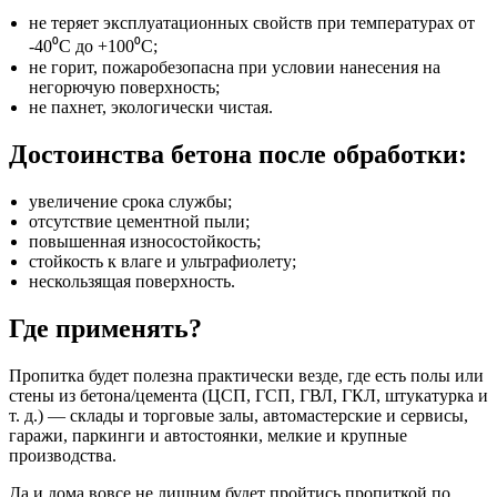
не теряет эксплуатационных свойств при температурах от
-40⁰С до +100⁰С;
не горит, пожаробезопасна при условии нанесения на
негорючую поверхность;
не пахнет, экологически чистая.
Достоинства бетона после обработки:
увеличение срока службы;
отсутствие цементной пыли;
повышенная износостойкость;
стойкость к влаге и ультрафиолету;
нескользящая поверхность.
Где применять?
Пропитка будет полезна практически везде, где есть полы или
стены из бетона/цемента (ЦСП, ГСП, ГВЛ, ГКЛ, штукатурка и
т. д.) ― склады и торговые залы, автомастерские и сервисы,
гаражи, паркинги и автостоянки, мелкие и крупные
производства.
Да и дома вовсе не лишним будет пройтись пропиткой по