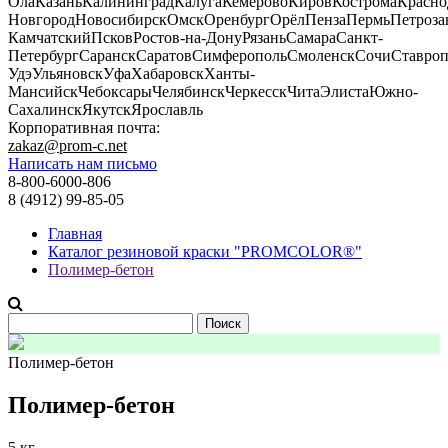
Ола
Казань
Калининград
Калуга
Кемерово
Киров
Кострома
Красно
Новгород
Новосибирск
Омск
Оренбург
Орёл
Пенза
Пермь
Петроза
Камчатский
Псков
Ростов-на-Дону
Рязань
Самара
Санкт-
Петербург
Саранск
Саратов
Симферополь
Смоленск
Сочи
Ставроп
Удэ
Ульяновск
Уфа
Хабаровск
Ханты-
Мансийск
Чебоксары
Челябинск
Черкесск
Чита
Элиста
Южно-
Сахалинск
Якутск
Ярославль
Корпоративная почта:
zakaz@prom-c.net
Написать нам письмо
8-800-6000-806
8 (4912) 99-85-05
Главная
Каталог резиновой краски "PROMCOLOR®"
Полимер-бетон
Найти:
Полимер-бетон
Полимер-бетон
5 кг