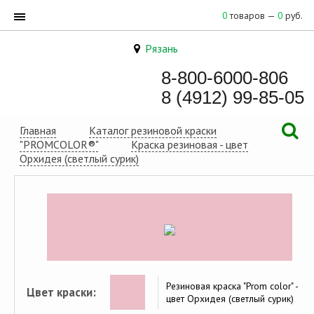
0
товаров —
0
руб.
Рязань
8-800-6000-806
8 (4912) 99-85-05
Главная
Каталог резиновой краски
"PROMCOLOR®"
Краска резиновая - цвет
Орхидея (светлый сурик)
Резиновая краска "Prom color" -
Цвет краски:
цвет Орхидея (светлый сурик)